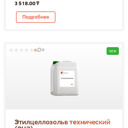
3 518.00 ₸
Подробнее
0
0
NEW
Этилцеллозольв технический