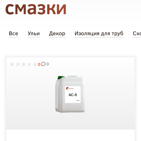
смазки
Все
Ульи
Декор
Изоляция для труб
Ск
0
0