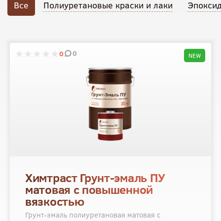
Все
Полиуретановые краски и лаки
Эпокси
0
0
NEW
Химтраст Грунт-эмаль ПУ
матовая с повышенной
вязкостью
Грунт-эмаль полиуретановая матовая с