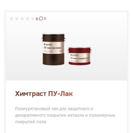
0
0
Химтраст ПУ-Лак
Полиуретановый лак для защитного и
декоративного покрытия металла и полимерных
покрытий пола.