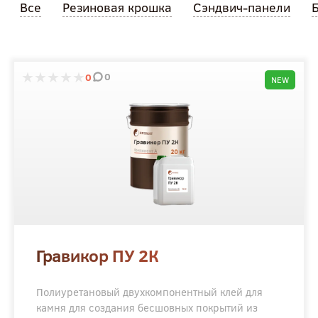
Все
Резиновая крошка
Сэндвич-панели
0
0
NEW
Гравикор ПУ 2К
Полиуретановый двухкомпонентный клей для
камня для создания бесшовных покрытий из