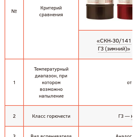
Критерий
№
сравнения
«СКН-30/141
Г3 (зимний)»
Температурный
диапазон, при
1
котором
от −
возможно
напыление
но
2
Класс горючести
Г3 —
3
Вид вспенивателя
Аналог р