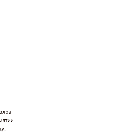
иалов
иятии
ду,