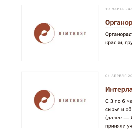
10 МАРТА 20
Органо
Органорас
краски, г
01 АПРЕЛЯ 2
Интерла
С 3 по 6 
сырья и о
(далее — 
приняли уч