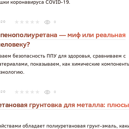
ышки коронавируса COVID-19.
020
0
 пенополиуретана — миф или реальная
человеку?
ваем безопасность ППУ для здоровья, сравниваем с
атериалами, показываем, как химические компонент
 экологию.
020
0
тановая грунтовка для металла: плюсы
ойствами обладает полиуретановая грунт-эмаль, как