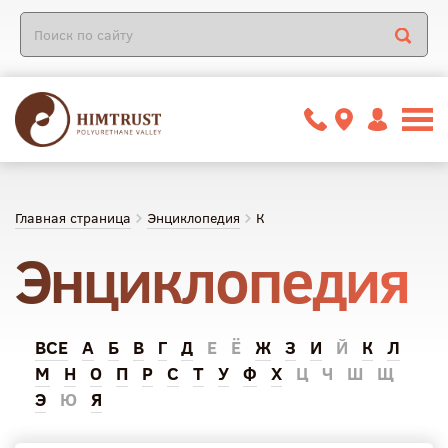
Главная страница
Энциклопедия
К
Энциклопедия
ВСЕ
А
Б
В
Г
Д
Е
Ё
Ж
З
И
Й
К
Л
М
Н
О
П
Р
С
Т
У
Ф
Х
Ц
Ч
Ш
Щ
Э
Ю
Я