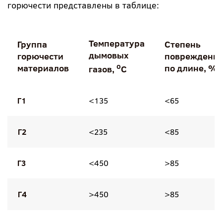
горючести представлены в таблице:
Температура
Группа
Степень
дымовых
горючести
повреждени
о
материалов
по длине, %
газов,
С
Г1
<135
<65
Г2
<235
<85
Г3
<450
>85
Г4
>450
>85