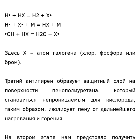
Н• + НХ = Н2 + Х•
Н• + Х• + М = НХ + М
•ОН + НХ = Н2О + Х•
Здесь Х – атом галогена (хлор, фосфора или
бром).
Третий антипирен образует защитный слой на
поверхности пенополиуретана, который
становиться непроницаемым для кислорода,
таким образом, изолирует пену от дальнейшего
нагревания и горения.
На втором этапе нам предстояло получить