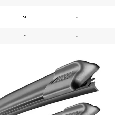
50
-
25
-