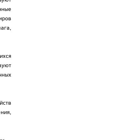
нные
иров
ага,
ихся
вуют
чных
йств
ния,