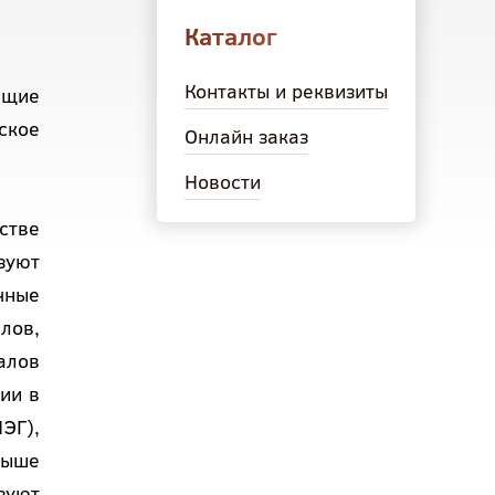
Каталог
Контакты и реквизиты
ющие
ское
Онлайн заказ
Новости
стве
зуют
чные
лов,
алов
ии в
ЭГ),
выше
зуют