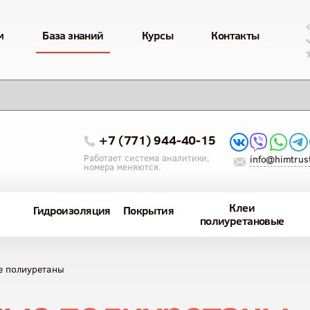
м
База знаний
Курсы
Контакты
+7 (771) 944-40-15
Работает система аналитики,
info@himtrust
номера меняются.
Клеи
Гидроизоляция
Покрытия
полиуретановые
е полиуретаны