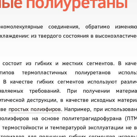
ные полиуретаны
омолекулярные соединения, обратимо изменя
хлаждении: из твердого состояния в высокоэластиче
 состоит из гибких и жестких сегментов. В каче
ипов термопластичных полиуретанов исполь
 В качестве гибких сегментов используют разли
являемых требований. При получении материа
тической деструкции, в качестве исходных матери
ове
простых полиэфиров
. Например, при использован
полиэфиров на основе политетрагидрофурана (ПТМ
 термостойкости и температурой эксплуатации не 
атериалов для получения гибких сегментов исполь