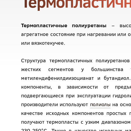
Термопластич
Термопластичные полиуретаны
– высок
агрегатное состояние при нагревании или о
или вязкотекучее.
Структура термопластичных полиуретанов
жестких сегментов у большинства т
метилендифенилдиизоцианат и бутандиол.
компоненты, в зависимости от предъ
подвергающиеся при эксплуатации гидроли
производители используют
полиолы
на осн
качестве исходных компонентов простых 
получают термопласты с узким диапазоном
230-250°С. Также в качестве исходных м