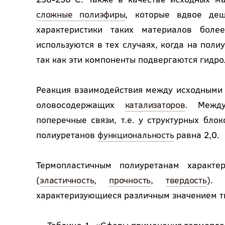
сложные полиэфиры
, которые вдвое де
характеристики таких материалов бол
используются в тех случаях, когда на пол
так как эти компоненты подвергаются гидро
Реакция взаимодействия между исходными
оловосодержащих
катализаторов
. Между
поперечные связи, т.е. у структурных бло
полиуретанов
функциональность
равна 2,0.
Термопластичным полиуретанам характе
(
эластичность
,
прочность
,
твердость
). 
характеризующиеся различным значением т