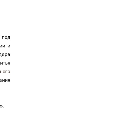
 под
ии и
дера
итья
ного
ания
».