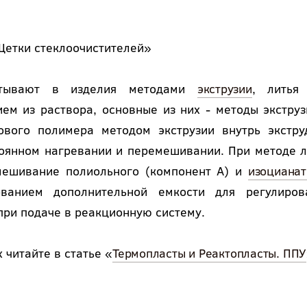
Щетки стеклоочистителей»
батывают в изделия методами
экструзии
, литья
ем из раствора, основные из них - методы экструз
ового полимера методом экструзии внутрь экстру
оянном нагревании и перемешивании. При методе л
мешивание полиольного (компонент А) и
изоцианат
ованием дополнительной емкости для регулиров
ри подаче в реакционную систему.
читайте в статье «
Термопласты и Реактопласты. ППУ