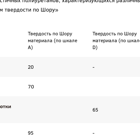
стичных полиуретанов, характеризующихся различн
м твердости по Шору»
Твердость по Шору
Твердость по Шору
материала (по шкале
материала (по шкал
А)
D)
20
-
70
отки
65
95
-