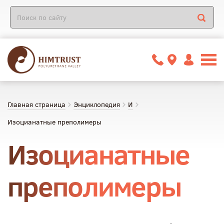
Главная страница
Энциклопедия
И
Изоцианатные преполимеры
Изоцианатные
преполимеры