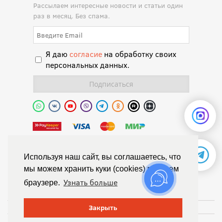
Рассылаем интересные новости и статьи один
раз в месяц. Без спама.
Я даю
согласие
на обработку своих
персональных данных.
Полиуретановая долина.
Используя наш сайт, вы соглашаетесь, что
мы можем хранить куки (cookies) в вашем
© Химтраст,
Узнать больше
браузере.
Политика конфиденциальности
Положение об обработке персональных данных
Закрыть
Публичная оферта