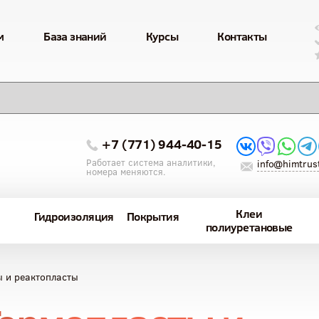
м
База знаний
Курсы
Контакты
+7 (771) 944-40-15
Работает система аналитики,
info@himtrust
номера меняются.
Клеи
Гидроизоляция
Покрытия
полиуретановые
ы и реактопласты