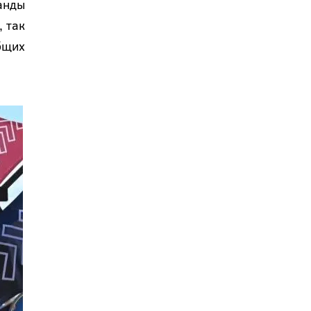
анды
 так
бщих