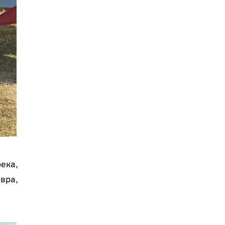
ека,
вра,