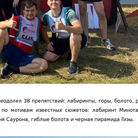
еодолел 38 препятствий: лабиринты, горы, болото, р
 по мотивам известных сюжетов: лабиринт Минота
я Саурона, гиблые болота и черная пирамида Гизы.