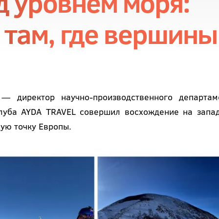
д уровнем моря:
там, где вершины
— директор научно-производственного департам
клуба AYDA TRAVEL совершил восхождение на запа
ую точку Европы.