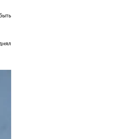
быть
днял