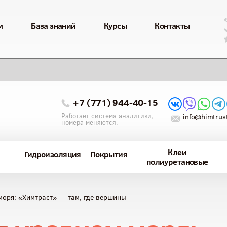
м
База знаний
Курсы
Контакты
+7 (771) 944-40-15
Работает система аналитики,
info@himtrust
номера меняются.
Клеи
Гидроизоляция
Покрытия
полиуретановые
моря: «Химтраст» — там, где вершины