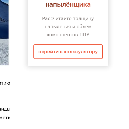
напылёнщика
Рассчитайте толщину
напыления и объем
компонентов ППУ
перейти к калькулятору
итию
анды
меть