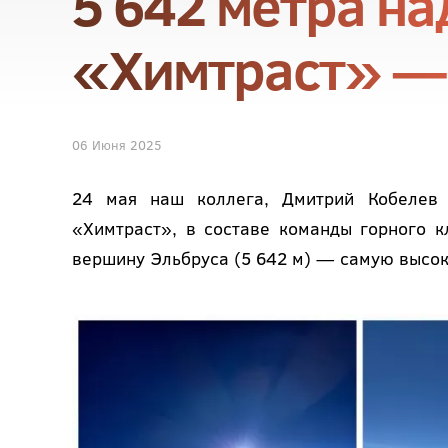
5 642 метра на
«Химтраст» — 
06 Июня 2025
24 мая наш коллега, Дмитрий Кобелев 
«Химтраст», в составе команды горного 
вершину Эльбруса (5 642 м) — самую высок