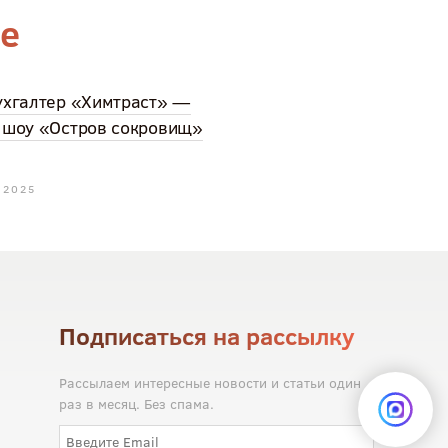
ме
ухгалтер «Химтраст» —
 шоу «Остров сокровищ»
 2025
Подписаться на рассылку
Рассылаем интересные новости и статьи один
раз в месяц. Без спама.